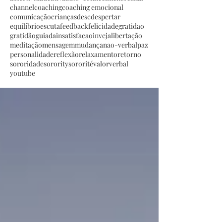
channel
coaching
coaching emocional
comunicação
crianças
desc
despertar
equilíbrio
escuta
feedback
felicidade
gratidao
gratidão
guiada
insatisfacao
inveja
libertação
meditação
mensagem
mudança
nao-verbal
paz
personalidade
reflexão
relaxamento
retorno
sororidade
sorority
sororité
valor
verbal
youtube