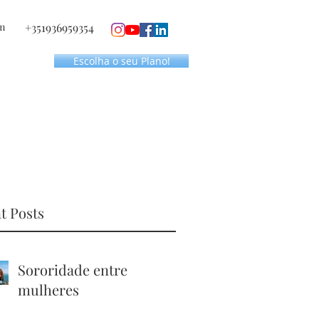
m
+351936959354
Escolha o seu Plano!
t Posts
Sororidade entre
mulheres