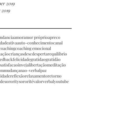
er 2019
 2019
ndancia
amor
amor próprio
apreco
idade
ativa
auto-conhecimento
canal
coaching
coaching emocional
ação
crianças
desc
despertar
equilíbrio
eedback
felicidade
gratidao
gratidão
nsatisfacao
inveja
libertação
meditação
em
mudança
nao-verbal
paz
lidade
reflexão
relaxamento
retorno
ade
sorority
sororité
valor
verbal
youtube