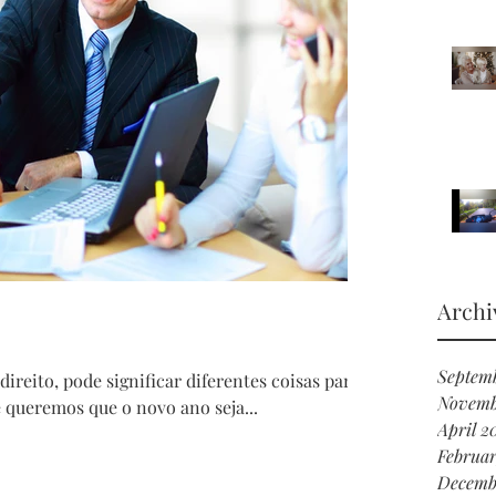
Archi
Septemb
reito, pode significar diferentes coisas para
Novemb
 queremos que o novo ano seja...
April 2
Februa
Decemb