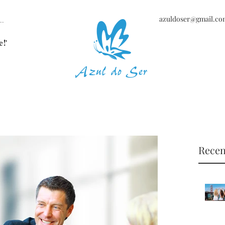
azuldoser@gmail.co
..
e!'
Recen