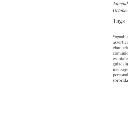
Novemb
October
Tags
Yoga
abu
assertiv
channel
comunic
escuta
f
guiada
i
mensag
persona
sororid