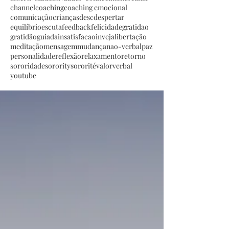
channel
coaching
coaching emocional
comunicação
crianças
desc
despertar
equilíbrio
escuta
feedback
felicidade
gratidao
gratidão
guiada
insatisfacao
inveja
libertação
meditação
mensagem
mudança
nao-verbal
paz
personalidade
reflexão
relaxamento
retorno
sororidade
sorority
sororité
valor
verbal
youtube