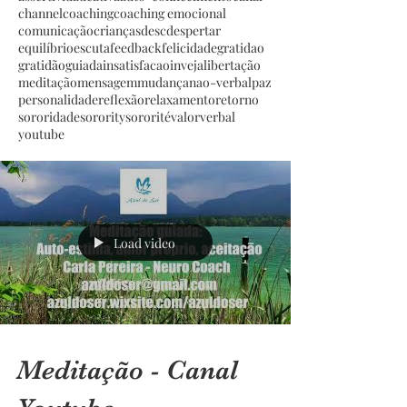
channel
coaching
coaching emocional
comunicação
crianças
desc
despertar
equilíbrio
escuta
feedback
felicidade
gratidao
gratidão
guiada
insatisfacao
inveja
libertação
meditação
mensagem
mudança
nao-verbal
paz
personalidade
reflexão
relaxamento
retorno
sororidade
sorority
sororité
valor
verbal
youtube
Load video
Meditação - Canal