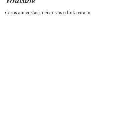
Youtube
Caros amigos(as), deixo-vos o link para uma
meditação guiada no meu canal youtube, na
expectativa que vos possa ajudar nestes
momentos...
Siga-me nas redes sociais
Contactos para marcações:
azuldoser@gmail.com
+351936959354