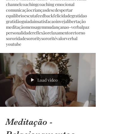
channel
coaching
coaching emocional
comunicação
crianças
desc
despertar
equilíbrio
escuta
feedback
felicidade
gratidao
gratidão
guiada
insatisfacao
inveja
libertação
meditação
mensagem
mudança
nao-verbal
paz
personalidade
reflexão
relaxamento
retorno
sororidade
sorority
sororité
valor
verbal
youtube
Load video
Meditação -