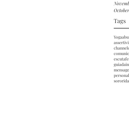
Novemb
October
Tags
Yoga
abu
assertiv
channel
comunic
escuta
f
guiada
i
mensag
persona
sororid