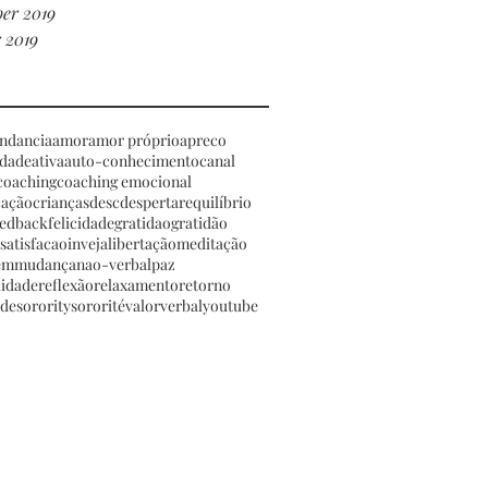
er 2019
 2019
ndancia
amor
amor próprio
apreco
idade
ativa
auto-conhecimento
canal
coaching
coaching emocional
ação
crianças
desc
despertar
equilíbrio
eedback
felicidade
gratidao
gratidão
nsatisfacao
inveja
libertação
meditação
em
mudança
nao-verbal
paz
lidade
reflexão
relaxamento
retorno
ade
sorority
sororité
valor
verbal
youtube