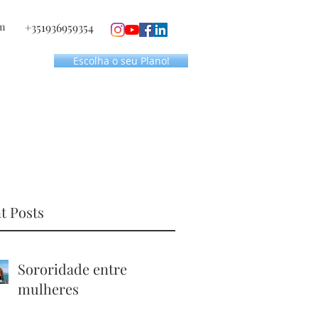
m
+351936959354
Escolha o seu Plano!
t Posts
Sororidade entre
mulheres