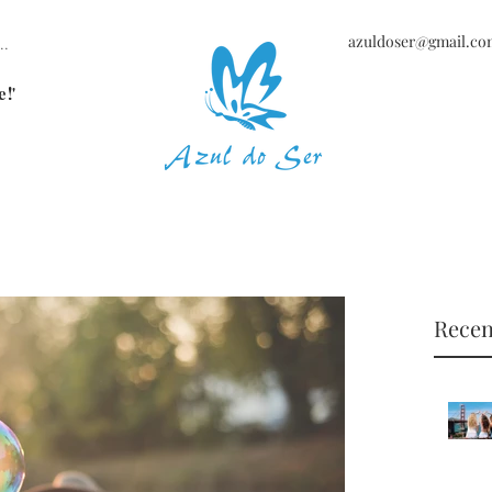
azuldoser@gmail.co
..
e!'
Recen