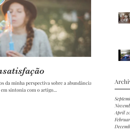
nsatisfação
Archi
 em sintonia com o artigo...
Septemb
Novemb
April 2
Februa
Decemb