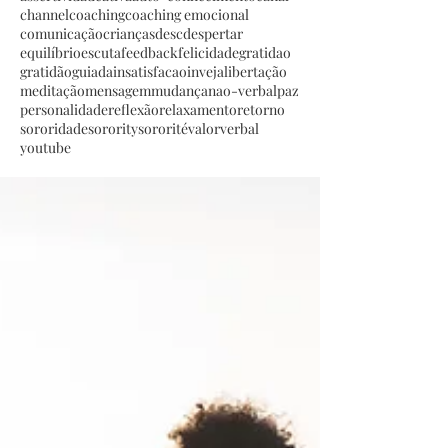
channel
coaching
coaching emocional
comunicação
crianças
desc
despertar
equilíbrio
escuta
feedback
felicidade
gratidao
gratidão
guiada
insatisfacao
inveja
libertação
meditação
mensagem
mudança
nao-verbal
paz
personalidade
reflexão
relaxamento
retorno
sororidade
sorority
sororité
valor
verbal
youtube